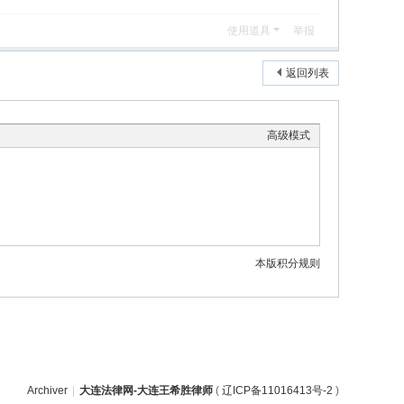
使用道具
举报
返回列表
高级模式
本版积分规则
Archiver
|
大连法律网-大连王希胜律师
(
辽ICP备11016413号-2
)