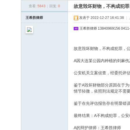
律
故意毁坏财物，不构成犯罪
查看:
5843
|
回复:
0
网
王希胜律师
发表于 2022-12-27 16:41:38
|
-
王希胜律师 13840969156 
大
连
王
故意毁坏财物，不构成犯罪，
希
A因大连某公园内种植的剑麻
胜
律
公安机关立案侦查，经委托评
师
鉴于A毁坏财物部分原因在于
情节轻微，依照刑法规定不需
鉴于在先评估报告存在明显错
最终结果：A不构成犯罪，公安
A的辩护律师：王希胜律师