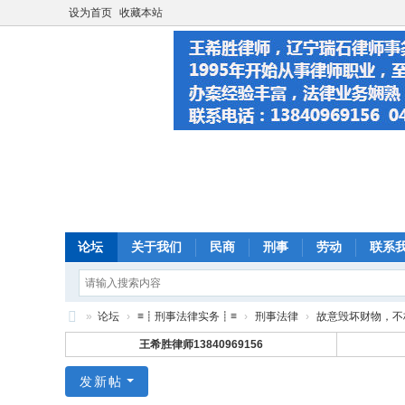
设为首页
收藏本站
论坛
关于我们
民商
刑事
劳动
联系
»
论坛
›
≡┋刑事法律实务┋≡
›
刑事法律
›
故意毁坏财物，不构
大
王希胜律师13840969156
连
发新帖
法