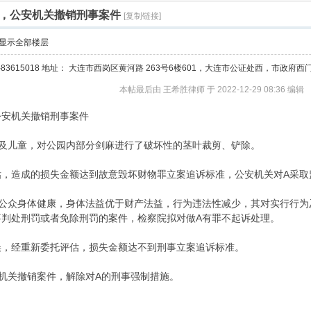
，公安机关撤销刑事案件
[复制链接]
显示全部楼层
0411-83615018 地址： 大连市西岗区黄河路 263号6楼601，大连市公证处西，市政
本帖最后由 王希胜律师 于 2022-12-29 08:36 编辑
公安机关撤销刑事案件
伤及儿童，对公园内部分剑麻进行了破坏性的茎叶裁剪、铲除。
估，造成的损失金额达到故意毁坏财物罪立案追诉标准，公安机关对A采取
为公众身体健康，身体法益优于财产法益，行为违法性减少，其对实行行为
要判处刑罚或者免除刑罚的案件，检察院拟对做A有罪不起诉处理。
误，经重新委托评估，损失金额达不到刑事立案追诉标准。
机关撤销案件，解除对A的刑事强制措施。